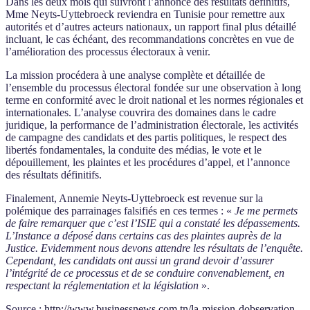
Dans les deux mois qui suivront l’annonce des résultats définitifs,
Mme Neyts-Uyttebroeck reviendra en Tunisie pour remettre aux
autorités et d’autres acteurs nationaux, un rapport final plus détaillé
incluant, le cas échéant, des recommandations concrètes en vue de
l’amélioration des processus électoraux à venir.
La mission procédera à une analyse complète et détaillée de
l’ensemble du processus électoral fondée sur une observation à long
terme en conformité avec le droit national et les normes régionales et
internationales. L’analyse couvrira des domaines dans le cadre
juridique, la performance de l’administration électorale, les activités
de campagne des candidats et des partis politiques, le respect des
libertés fondamentales, la conduite des médias, le vote et le
dépouillement, les plaintes et les procédures d’appel, et l’annonce
des résultats définitifs.
Finalement, Annemie Neyts-Uyttebroeck est revenue sur la
polémique des parrainages falsifiés en ces termes : «
Je me permets
de faire remarquer que c’est l’ISIE qui a constaté les dépassements.
L’Instance a déposé dans certains cas des plaintes auprès de la
Justice. Evidemment nous devons attendre les résultats de l’enquête.
Cependant, les candidats ont aussi un grand devoir d’assurer
l’intégrité de ce processus et de se conduire convenablement, en
respectant la réglementation et la législation
».
Source :
http://www.businessnews.com.tn/la-mission-dobservation-