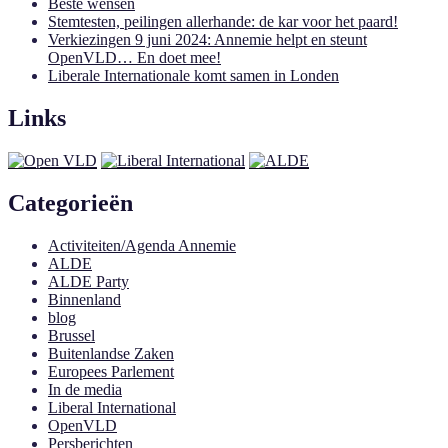
Beste wensen
Stemtesten, peilingen allerhande: de kar voor het paard!
Verkiezingen 9 juni 2024: Annemie helpt en steunt
OpenVLD… En doet mee!
Liberale Internationale komt samen in Londen
Links
Categorieën
Activiteiten/Agenda Annemie
ALDE
ALDE Party
Binnenland
blog
Brussel
Buitenlandse Zaken
Europees Parlement
In de media
Liberal International
OpenVLD
Persberichten