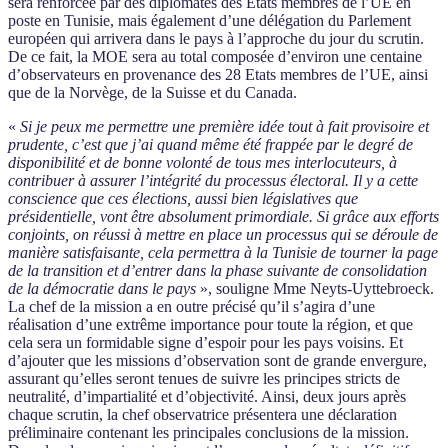
sera renforcée par des diplomates des Etats membres de l’UE en
poste en Tunisie, mais également d’une délégation du Parlement
européen qui arrivera dans le pays à l’approche du jour du scrutin.
De ce fait, la MOE sera au total composée d’environ une centaine
d’observateurs en provenance des 28 Etats membres de l’UE, ainsi
que de la Norvège, de la Suisse et du Canada.
«
Si je peux me permettre une première idée tout à fait provisoire et
prudente, c’est que j’ai quand même été frappée par le degré de
disponibilité et de bonne volonté de tous mes interlocuteurs, à
contribuer à assurer l’intégrité du processus électoral. Il y a cette
conscience que ces élections, aussi bien législatives que
présidentielle, vont être absolument primordiale. Si grâce aux efforts
conjoints, on réussi à mettre en place un processus qui se déroule de
manière satisfaisante, cela permettra à la Tunisie de tourner la page
de la transition et d’entrer dans la phase suivante de consolidation
de la démocratie dans le pays
», souligne Mme Neyts-Uyttebroeck.
La chef de la mission a en outre précisé qu’il s’agira d’une
réalisation d’une extrême importance pour toute la région, et que
cela sera un formidable signe d’espoir pour les pays voisins. Et
d’ajouter que les missions d’observation sont de grande envergure,
assurant qu’elles seront tenues de suivre les principes stricts de
neutralité, d’impartialité et d’objectivité. Ainsi, deux jours après
chaque scrutin, la chef observatrice présentera une déclaration
préliminaire contenant les principales conclusions de la mission.