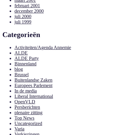
maart 2001
februari 2001
december 2000
juli 2000
juli 1999
Categorieën
Activiteiten/Agenda Annemie
ALDE
ALDE Party
Binnenland
blog
Brussel
Buitenlandse Zaken
Europees Parlement
In de media
Liberal International
OpenVLD
Persberichten
plenaire zitting
Top News
Uncategorized
Varia
Verkiezingen